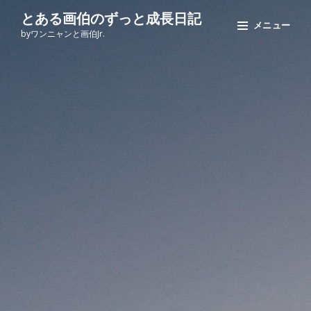
コ
Site
とある画伯のずっと成長日記
メニュー
ン
Overlay
byワンニャンと画伯Jr.
テ
ン
ツ
へ
ス
キ
ッ
プ